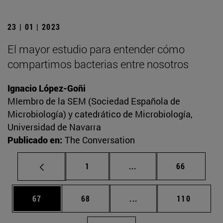
23 | 01 | 2023
El mayor estudio para entender cómo
compartimos bacterias entre nosotros
Ignacio López-Goñi
MIembro de la SEM (Sociedad Española de
Microbiología) y catedrático de Microbiología,
Universidad de Navarra
Publicado en:
The Conversation
Página
Páginas intermedias Us
Página
1
...
66
Página
Página
Páginas intermedias U
Página
67
68
...
110