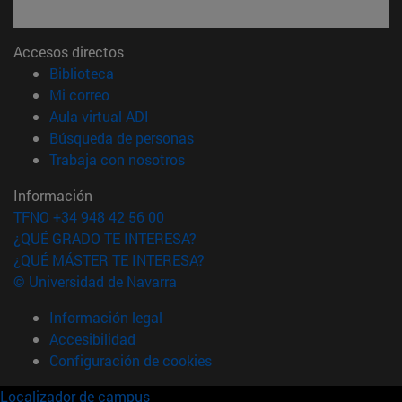
Accesos directos
(abre en nueva ventana)
Biblioteca
(abre en nueva ventana)
Mi correo
(abre en nueva ventana)
Aula virtual ADI
(abre en nueva ventana)
Búsqueda de personas
(abre en nueva ventana)
Trabaja con nosotros
Información
TFNO +34 948 42 56 00
¿QUÉ GRADO TE INTERESA?
¿QUÉ MÁSTER TE INTERESA?
© Universidad de Navarra
Información legal
Accesibilidad
Configuración de cookies
Localizador de campus