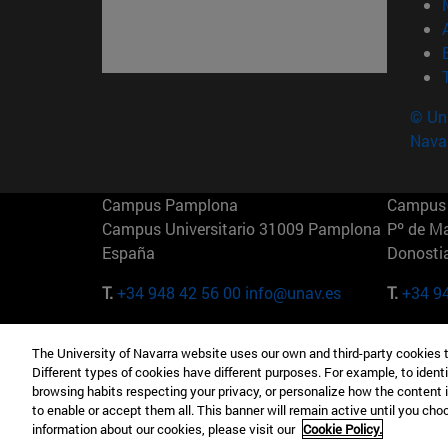
© Uni
Nava
Campus Pamplona
Campus 
Campus Universitario 31009 Pamplona
Pº de M
España
Donosti
T.
+34 948 42 56 00
info@unav.es
T.
+34 9
Campus Madrid (IESE)
Campus 
The University of Navarra website uses our own and third-party cookies 
Camino del Cerro Águila 3 28023
165 W 5
Different types of cookies have different purposes. For example, to identi
Madrid España
EE.UU
browsing habits respecting your privacy, or personalize how the content 
to enable or accept them all. This banner will remain active until you ch
T.
+34 912 11 30 00
T.
+1 64
information about our cookies, please visit our
Cookie Policy.