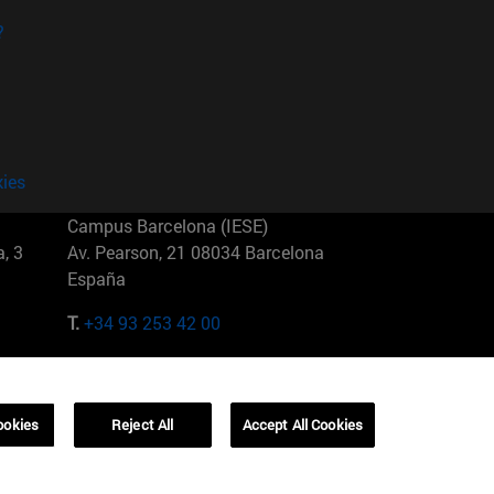
?
kies
Campus Barcelona (IESE)
, 3
Av. Pearson, 21 08034 Barcelona
España
T.
+34 93 253 42 00
Campus Sao Paulo (IESE)
5
Rua Martiniano de Carvalho, 573
01321001 Bela Vista Brasil
ookies
Reject All
Accept All Cookies
T.
+55 11 3177-8300