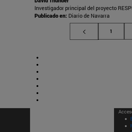
David Thunder
Investigador principal del proyecto RESP
Publicado en:
Diario de Navarra
Página
1
Acces