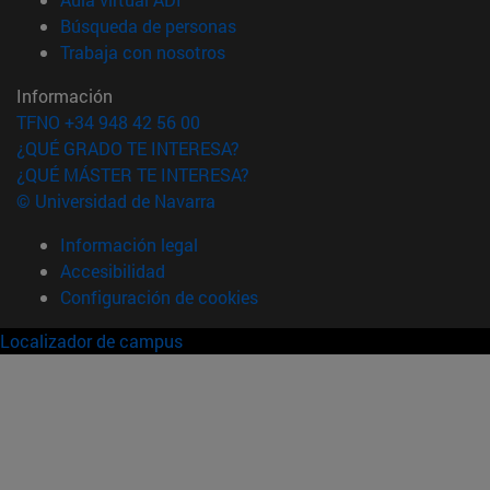
(abre en nueva ventana)
Búsqueda de personas
(abre en nueva ventana)
Trabaja con nosotros
Información
TFNO +34 948 42 56 00
¿QUÉ GRADO TE INTERESA?
¿QUÉ MÁSTER TE INTERESA?
© Universidad de Navarra
Información legal
Accesibilidad
Configuración de cookies
Localizador de campus