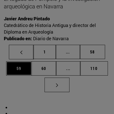
arqueológica en Navarra
Javier Andreu Pintado
Catedrático de Historia Antigua y director del
Diploma en Arqueología
Publicado en:
Diario de Navarra
Página
Páginas intermedias Us
Página
1
...
58
Página
Página
Páginas intermedias U
Página
59
60
...
110