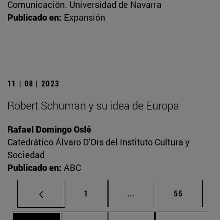
Comunicación. Universidad de Navarra
Publicado en:
Expansión
11 | 08 | 2023
Robert Schuman y su idea de Europa
Rafael Domingo Oslé
Catedrático Álvaro D'Ors del Instituto Cultura y
Sociedad
Publicado en:
ABC
Página
Páginas intermedias Us
Página
1
...
55