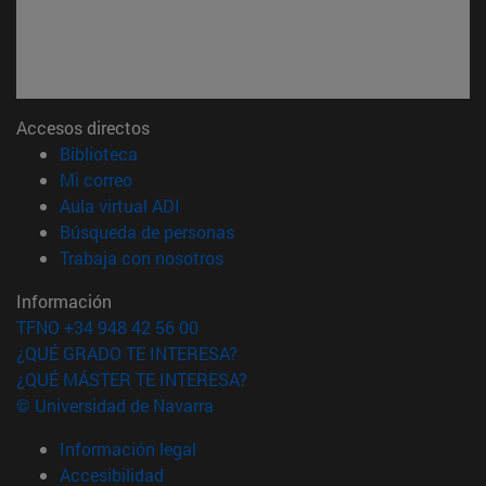
Accesos directos
(abre en nueva ventana)
Biblioteca
(abre en nueva ventana)
Mi correo
(abre en nueva ventana)
Aula virtual ADI
(abre en nueva ventana)
Búsqueda de personas
(abre en nueva ventana)
Trabaja con nosotros
Información
TFNO +34 948 42 56 00
¿QUÉ GRADO TE INTERESA?
¿QUÉ MÁSTER TE INTERESA?
© Universidad de Navarra
Información legal
Accesibilidad