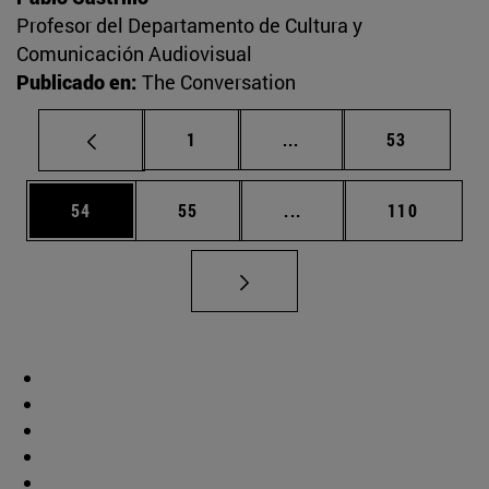
Profesor del Departamento de Cultura y
Comunicación Audiovisual
Publicado en:
The Conversation
Página
Páginas intermedias Us
Página
1
...
53
Página
Página
Páginas intermedias U
Página
54
55
...
110