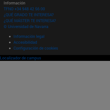
Información
TFNO +34 948 42 56 00
¿QUÉ GRADO TE INTERESA?
¿QUÉ MÁSTER TE INTERESA?
© Universidad de Navarra
Información legal
Accesibilidad
Configuración de cookies
Localizador de campus