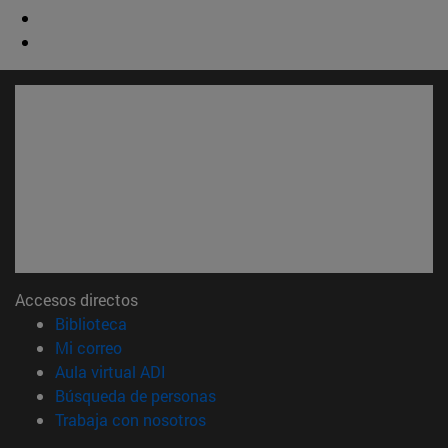
Accesos directos
(abre en nueva ventana)
Biblioteca
(abre en nueva ventana)
Mi correo
(abre en nueva ventana)
Aula virtual ADI
(abre en nueva ventana)
Búsqueda de personas
(abre en nueva ventana)
Trabaja con nosotros