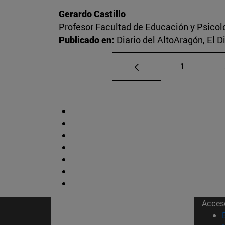
Gerardo Castillo
Profesor Facultad de Educación y Psicol
Publicado en:
Diario del AltoAragón, El 
Página
1
Acces