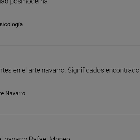
iedad posmoderna
sicología
tes en el arte navarro. Significados encontrados: 
rte Navarro
el navarro Rafael Moneo