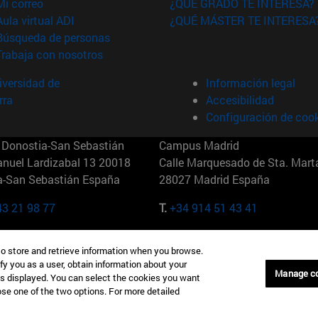
(abre en nueva ventana)
Mi correo
¿QUÉ GRADO TE INTERESA?
(abre en nueva ventana)
Aula virtual ADI
¿QUÉ MÁSTER TE INTERESA
(abre en nueva ventana)
Búsqueda de personas
(abre en nueva ventana)
Trabaja con nosotros
versidad de
Información legal
rra
Accesibilidad
Configuración de coo
Donostia-San Sebastián
Campus Madrid
anuel Lardizabal 13 20018
Calle Marquesado de Sta. Marta
a-San Sebastián España
28027 Madrid España
43 21 98 77
T.
+34 914 51 43 41
Nueva York (IESE)
Campus Munich (IESE)
to store and retrieve information when you browse.
7th St 10019-2201 Nueva York
Maria-Theresia-Straße 15 8167
fy you as a user, obtain information about your
Múnich Alemania
Manage c
is displayed. You can select the cookies you want
oose one of the two options. For more detailed
6 346 8850
T.
+49 89 24209790