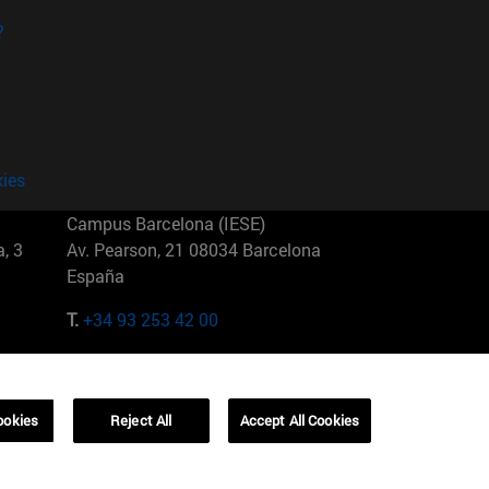
?
kies
Campus Barcelona (IESE)
, 3
Av. Pearson, 21 08034 Barcelona
España
T.
+34 93 253 42 00
Campus Sao Paulo (IESE)
5
Rua Martiniano de Carvalho, 573
01321001 Bela Vista Brasil
ookies
Reject All
Accept All Cookies
T.
+55 11 3177-8300