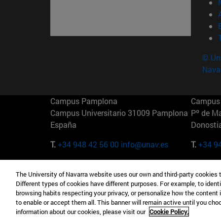
© Uni
Nava
Campus Pamplona
Campus 
Campus Universitario 31009 Pamplona
Pº de M
España
Donosti
T.
+34 948 42 56 00
info@unav.es
T.
+34 9
Campus Madrid (IESE)
Campus 
The University of Navarra website uses our own and third-party cookies 
Camino del Cerro Águila 3 28023
165 W 5
Different types of cookies have different purposes. For example, to identi
Madrid España
EE.UU
browsing habits respecting your privacy, or personalize how the content 
to enable or accept them all. This banner will remain active until you ch
T.
+34 912 11 30 00
T.
+1 64
information about our cookies, please visit our
Cookie Policy.