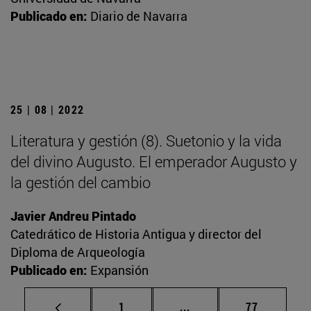
Publicado en:
Diario de Navarra
25 | 08 | 2022
Literatura y gestión (8). Suetonio y la vida
del divino Augusto. El emperador Augusto y
la gestión del cambio
Javier Andreu Pintado
Catedrático de Historia Antigua y director del
Diploma de Arqueología
Publicado en:
Expansión
Página
Páginas intermedias Us
Página
1
...
77