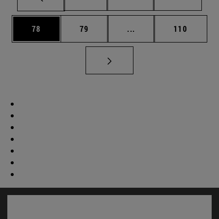
Página
Página
Páginas intermedias U
Página
78
79
...
110