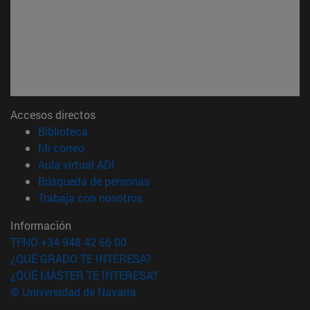
Accesos directos
(abre en nueva ventana)
Biblioteca
(abre en nueva ventana)
Mi correo
(abre en nueva ventana)
Aula virtual ADI
(abre en nueva ventana)
Búsqueda de personas
(abre en nueva ventana)
Trabaja con nosotros
Información
TFNO +34 948 42 56 00
¿QUÉ GRADO TE INTERESA?
¿QUÉ MÁSTER TE INTERESA?
© Universidad de Navarra