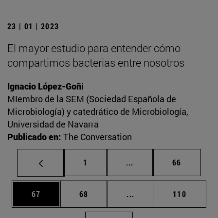
23 | 01 | 2023
El mayor estudio para entender cómo
compartimos bacterias entre nosotros
Ignacio López-Goñi
MIembro de la SEM (Sociedad Española de
Microbiología) y catedrático de Microbiología,
Universidad de Navarra
Publicado en:
The Conversation
Página
Páginas intermedias Us
Página
1
...
66
Página
Página
Páginas intermedias U
Página
67
68
...
110