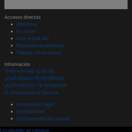
Accesos directos
(abre en nueva ventana)
Biblioteca
(abre en nueva ventana)
Mi correo
(abre en nueva ventana)
Aula virtual ADI
(abre en nueva ventana)
Búsqueda de personas
(abre en nueva ventana)
Trabaja con nosotros
Información
TFNO +34 948 42 56 00
¿QUÉ GRADO TE INTERESA?
¿QUÉ MÁSTER TE INTERESA?
© Universidad de Navarra
Información legal
Accesibilidad
Configuración de cookies
Localizador de campus