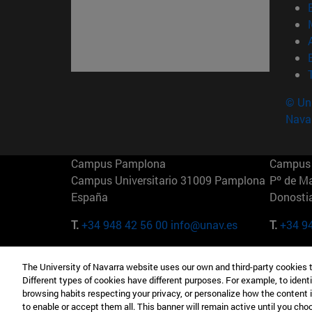
© Uni
Nava
Campus Pamplona
Campus 
Campus Universitario 31009 Pamplona
Pº de M
España
Donosti
T.
+34 948 42 56 00
info@unav.es
T.
+34 9
Campus Madrid (IESE)
Campus 
The University of Navarra website uses our own and third-party cookies 
Camino del Cerro Águila 3 28023
165 W 5
Different types of cookies have different purposes. For example, to identi
Madrid España
EE.UU
browsing habits respecting your privacy, or personalize how the content 
to enable or accept them all. This banner will remain active until you ch