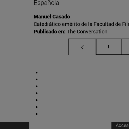
Española
Manuel Casado
Catedrático emérito de la Facultad de Fil
Publicado en:
The Conversation
Página
1
Acces