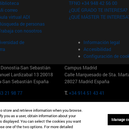
(abre en nueva ventana)
Biblioteca
TFNO +34 948 42 56 00
(abre en nueva ventana)
Mi correo
¿QUÉ GRADO TE INTERESA?
(abre en nueva ventana)
Aula virtual ADI
¿QUÉ MÁSTER TE INTERESA
(abre en nueva ventana)
Búsqueda de personas
(abre en nueva ventana)
Trabaja con nosotros
versidad de
Información legal
rra
Accesibilidad
Configuración de coo
Donostia-San Sebastián
Campus Madrid
anuel Lardizabal 13 20018
Calle Marquesado de Sta. Marta
a-San Sebastián España
28027 Madrid España
43 21 98 77
T.
+34 914 51 43 41
Nueva York (IESE)
Campus Munich (IESE)
to store and retrieve information when you browse.
7th St 10019-2201 Nueva York
Maria-Theresia-Straße 15 8167
fy you as a user, obtain information about your
Múnich Alemania
Manage c
is displayed. You can select the cookies you want
oose one of the two options. For more detailed