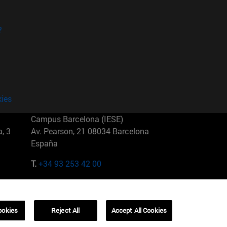
?
kies
Campus Barcelona (IESE)
, 3
Av. Pearson, 21 08034 Barcelona
España
T.
+34 93 253 42 00
Campus Sao Paulo (IESE)
5
Rua Martiniano de Carvalho, 573
01321001 Bela Vista Brasil
ookies
Reject All
Accept All Cookies