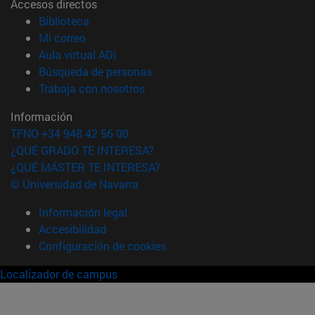
Accesos directos
(abre en nueva ventana)
Biblioteca
(abre en nueva ventana)
Mi correo
(abre en nueva ventana)
Aula virtual ADI
(abre en nueva ventana)
Búsqueda de personas
(abre en nueva ventana)
Trabaja con nosotros
Información
TFNO +34 948 42 56 00
¿QUÉ GRADO TE INTERESA?
¿QUÉ MÁSTER TE INTERESA?
© Universidad de Navarra
Información legal
Accesibilidad
Configuración de cookies
Localizador de campus