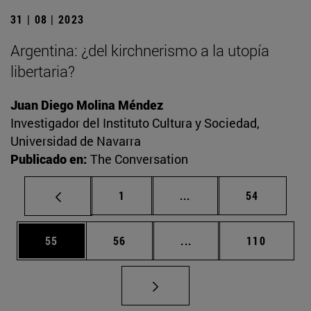
31 | 08 | 2023
Argentina: ¿del kirchnerismo a la utopía
libertaria?
Juan Diego Molina Méndez
Investigador del Instituto Cultura y Sociedad,
Universidad de Navarra
Publicado en:
The Conversation
Página
Páginas intermedias Us
Página
1
...
54
Página
Página
Páginas intermedias U
Página
55
56
...
110