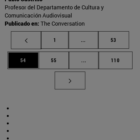
Profesor del Departamento de Cultura y
Comunicación Audiovisual
Publicado en:
The Conversation
Página
Páginas intermedias Us
Página
1
...
53
Página
Página
Páginas intermedias U
Página
54
55
...
110