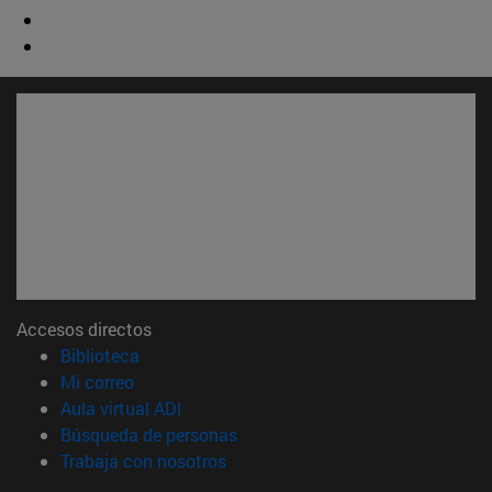
Accesos directos
(abre en nueva ventana)
Biblioteca
(abre en nueva ventana)
Mi correo
(abre en nueva ventana)
Aula virtual ADI
(abre en nueva ventana)
Búsqueda de personas
(abre en nueva ventana)
Trabaja con nosotros