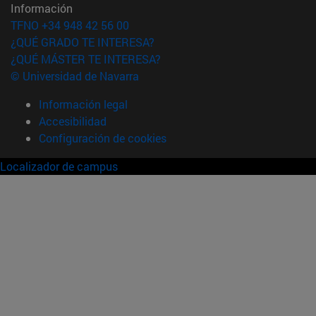
Información
TFNO +34 948 42 56 00
¿QUÉ GRADO TE INTERESA?
¿QUÉ MÁSTER TE INTERESA?
© Universidad de Navarra
Información legal
Accesibilidad
Configuración de cookies
Localizador de campus