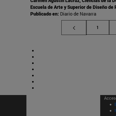
Carmen Agustín Lacruz, Ciencias de la 
Escuela de Arte y Superior de Diseño d
Publicado en:
Diario de Navarra
Página
1
Acces