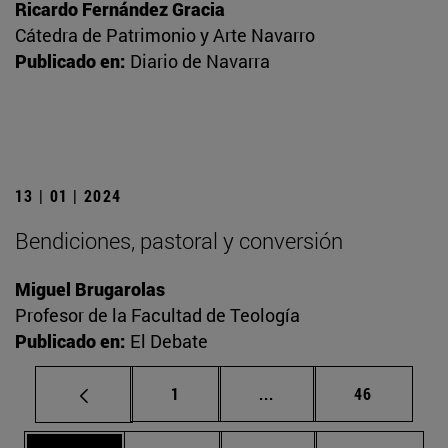
Ricardo Fernández Gracia
Cátedra de Patrimonio y Arte Navarro
Publicado en:
Diario de Navarra
13 | 01 | 2024
Bendiciones, pastoral y conversión
Miguel Brugarolas
Profesor de la Facultad de Teología
Publicado en:
El Debate
Página
Páginas intermedias Us
Página
1
...
46