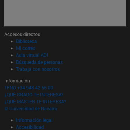
Accesos directos
(abre en nueva ventana)
Biblioteca
(abre en nueva ventana)
Mi correo
(abre en nueva ventana)
Aula virtual ADI
(abre en nueva ventana)
Búsqueda de personas
(abre en nueva ventana)
Trabaja con nosotros
Información
TFNO +34 948 42 56 00
¿QUÉ GRADO TE INTERESA?
¿QUÉ MÁSTER TE INTERESA?
© Universidad de Navarra
Información legal
Accesibilidad