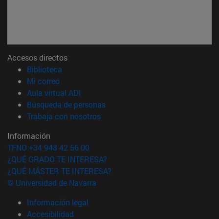
Accesos directos
(abre en nueva ventana)
Biblioteca
(abre en nueva ventana)
Mi correo
(abre en nueva ventana)
Aula virtual ADI
(abre en nueva ventana)
Búsqueda de personas
(abre en nueva ventana)
Trabaja con nosotros
Información
TFNO +34 948 42 56 00
¿QUÉ GRADO TE INTERESA?
¿QUÉ MÁSTER TE INTERESA?
© Universidad de Navarra
Información legal
Accesibilidad