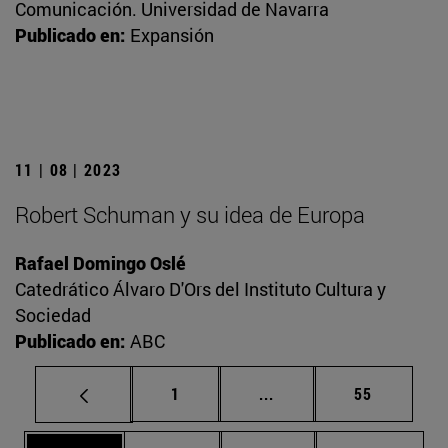
Comunicación. Universidad de Navarra
Publicado en:
Expansión
11 | 08 | 2023
Robert Schuman y su idea de Europa
Rafael Domingo Oslé
Catedrático Álvaro D'Ors del Instituto Cultura y
Sociedad
Publicado en:
ABC
Página
Páginas intermedias Us
Página
1
...
55