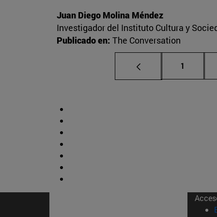
Juan Diego Molina Méndez
Investigador del Instituto Cultura y Soci
Publicado en:
The Conversation
Página
1
Acces