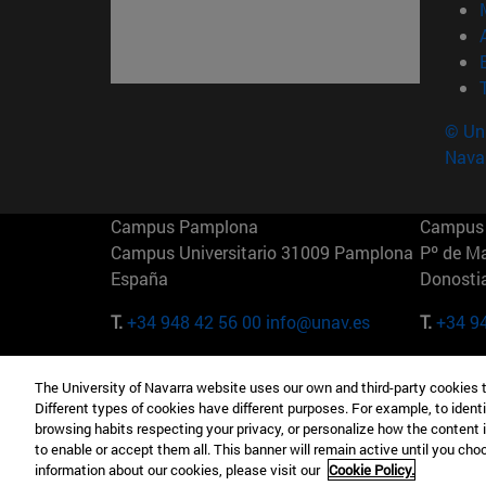
© Uni
Nava
Campus Pamplona
Campus 
Campus Universitario 31009 Pamplona
Pº de M
España
Donosti
T.
+34 948 42 56 00
info@unav.es
T.
+34 9
Campus Madrid (IESE)
Campus 
The University of Navarra website uses our own and third-party cookies 
Camino del Cerro Águila 3 28023
165 W 5
Different types of cookies have different purposes. For example, to identi
Madrid España
EE.UU
browsing habits respecting your privacy, or personalize how the content 
to enable or accept them all. This banner will remain active until you ch
T.
+34 912 11 30 00
T.
+1 64
information about our cookies, please visit our
Cookie Policy.