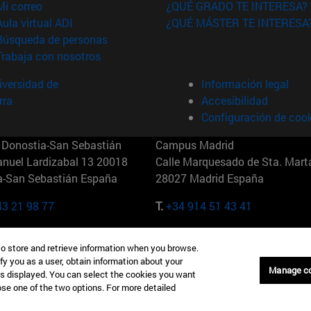
(abre en nueva ventana)
Mi correo
¿QUÉ GRADO TE INTERESA?
(abre en nueva ventana)
Aula virtual ADI
¿QUÉ MÁSTER TE INTERESA
(abre en nueva ventana)
Búsqueda de personas
(abre en nueva ventana)
Trabaja con nosotros
versidad de
Información legal
rra
Accesibilidad
Configuración de coo
Donostia-San Sebastián
Campus Madrid
anuel Lardizabal 13 20018
Calle Marquesado de Sta. Marta
a-San Sebastián España
28027 Madrid España
43 21 98 77
T.
+34 914 51 43 41
Nueva York (IESE)
Campus Munich (IESE)
to store and retrieve information when you browse.
7th St 10019-2201 Nueva York
Maria-Theresia-Straße 15 8167
fy you as a user, obtain information about your
Múnich Alemania
Manage c
is displayed. You can select the cookies you want
oose one of the two options. For more detailed
6 346 8850
T.
+49 89 24209790