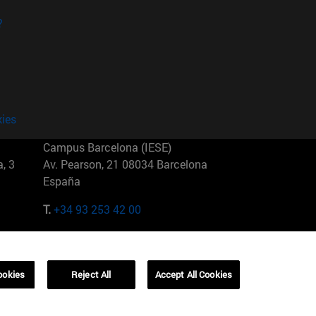
?
kies
Campus Barcelona (IESE)
, 3
Av. Pearson, 21 08034 Barcelona
España
T.
+34 93 253 42 00
Campus Sao Paulo (IESE)
5
Rua Martiniano de Carvalho, 573
01321001 Bela Vista Brasil
ookies
Reject All
Accept All Cookies
T.
+55 11 3177-8300