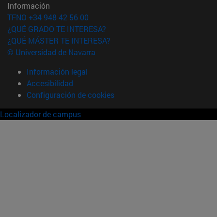
Información
TFNO +34 948 42 56 00
¿QUÉ GRADO TE INTERESA?
¿QUÉ MÁSTER TE INTERESA?
© Universidad de Navarra
Información legal
Accesibilidad
Configuración de cookies
Localizador de campus