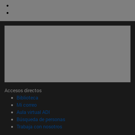
Accesos directos
(abre en nueva ventana)
Biblioteca
(abre en nueva ventana)
Mi correo
(abre en nueva ventana)
Aula virtual ADI
(abre en nueva ventana)
Búsqueda de personas
(abre en nueva ventana)
Trabaja con nosotros