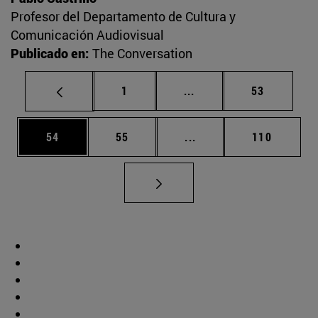
Profesor del Departamento de Cultura y
Comunicación Audiovisual
Publicado en:
The Conversation
Página
Páginas intermedias Us
Página
1
...
53
Página
Página
Páginas intermedias U
Página
54
55
...
110