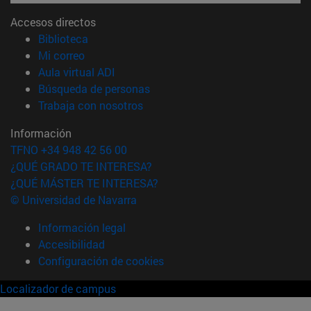
Accesos directos
(abre en nueva ventana)
Biblioteca
(abre en nueva ventana)
Mi correo
(abre en nueva ventana)
Aula virtual ADI
(abre en nueva ventana)
Búsqueda de personas
(abre en nueva ventana)
Trabaja con nosotros
Información
TFNO +34 948 42 56 00
¿QUÉ GRADO TE INTERESA?
¿QUÉ MÁSTER TE INTERESA?
© Universidad de Navarra
Información legal
Accesibilidad
Configuración de cookies
Localizador de campus