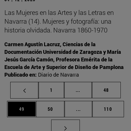
Las Mujeres en las Artes y las Letras en
Navarra (14). Mujeres y fotografía: una
historia olvidada. Navarra 1860-1970
Carmen Agustín Lacruz, Ciencias de la
Documentación Universidad de Zaragoza y María
Jesús García Camón, Profesora Emérita de la
Escuela de Arte y Superior de Diseño de Pamplona
Publicado en:
Diario de Navarra
Página
Páginas intermedias Us
Página
1
...
48
Página
Página
Páginas intermedias U
Página
49
50
...
110