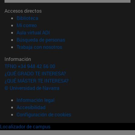
Accesos directos
(abre en nueva ventana)
Biblioteca
(abre en nueva ventana)
Mi correo
(abre en nueva ventana)
Aula virtual ADI
(abre en nueva ventana)
Búsqueda de personas
(abre en nueva ventana)
Trabaja con nosotros
Información
TFNO +34 948 42 56 00
¿QUÉ GRADO TE INTERESA?
¿QUÉ MÁSTER TE INTERESA?
© Universidad de Navarra
Información legal
Accesibilidad
Configuración de cookies
Localizador de campus