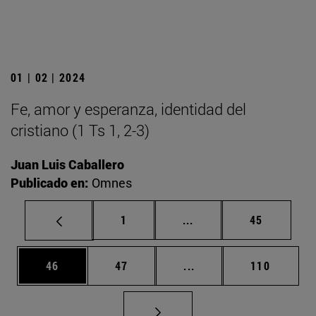
01 | 02 | 2024
Fe, amor y esperanza, identidad del
cristiano (1 Ts 1, 2-3)
Juan Luis Caballero
Publicado en:
Omnes
Página
Páginas intermedias Us
Página
1
...
45
Página
Página
Páginas intermedias U
Página
46
47
...
110