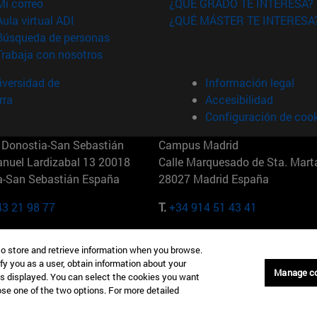
(abre en nueva ventana)
Mi correo
¿QUÉ GRADO TE INTERESA?
(abre en nueva ventana)
Aula virtual ADI
¿QUÉ MÁSTER TE INTERESA
(abre en nueva ventana)
Búsqueda de personas
(abre en nueva ventana)
Trabaja con nosotros
versidad de
Información legal
rra
Accesibilidad
Configuración de coo
Donostia-San Sebastián
Campus Madrid
anuel Lardizabal 13 20018
Calle Marquesado de Sta. Marta
a-San Sebastián España
28027 Madrid España
43 21 98 77
T.
+34 914 51 43 41
Nueva York (IESE)
Campus Munich (IESE)
to store and retrieve information when you browse.
7th St 10019-2201 Nueva York
Maria-Theresia-Straße 15 8167
fy you as a user, obtain information about your
Múnich Alemania
Manage c
is displayed. You can select the cookies you want
oose one of the two options. For more detailed
6 346 8850
T.
+49 89 24209790