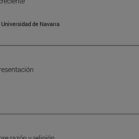
creciente
a Universidad de Navarra
presentación
re razón y religión