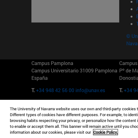
© Uni
Nava
Campus Pamplona
Campus 
Campus Universitario 31009 Pamplona
Pº de M
España
Donosti
T.
+34 948 42 56 00
info@unav.es
T.
+34 9
Campus Madrid (IESE)
Campus 
The University of Navarra website uses our own and third-party cookies 
Camino del Cerro Águila 3 28023
165 W 5
Different types of cookies have different purposes. For example, to identi
Madrid España
EE.UU
browsing habits respecting your privacy, or personalize how the content 
to enable or accept them all. This banner will remain active until you ch
T.
+34 912 11 30 00
T.
+1 64
information about our cookies, please visit our
Cookie Policy.