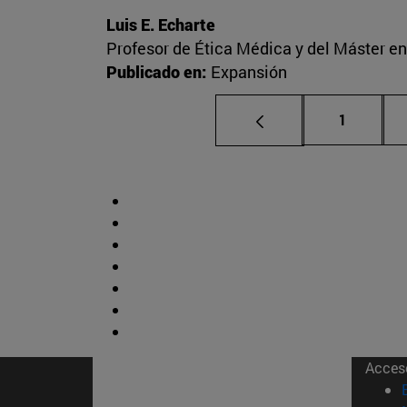
Luis E. Echarte
Profesor de Ética Médica y del Máster e
Publicado en:
Expansión
Página
1
Acces