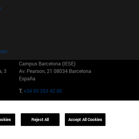
?
kies
Campus Barcelona (IESE)
, 3
Av. Pearson, 21 08034 Barcelona
España
T.
+34 93 253 42 00
Campus Sao Paulo (IESE)
5
Rua Martiniano de Carvalho, 573
01321001 Bela Vista Brasil
ookies
Reject All
Accept All Cookies
T.
+55 11 3177-8300