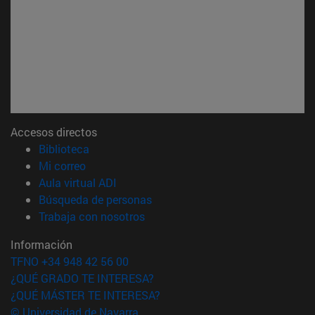
Accesos directos
(abre en nueva ventana)
Biblioteca
(abre en nueva ventana)
Mi correo
(abre en nueva ventana)
Aula virtual ADI
(abre en nueva ventana)
Búsqueda de personas
(abre en nueva ventana)
Trabaja con nosotros
Información
TFNO +34 948 42 56 00
¿QUÉ GRADO TE INTERESA?
¿QUÉ MÁSTER TE INTERESA?
© Universidad de Navarra