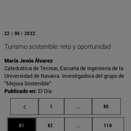
22 | 06 | 2022
Turismo sostenible: reto y oportunidad
María Jesús Álvarez
Catedrática de Tecnun, Escuela de Ingeniería de la
Universidad de Navarra. Investigadora del grupo de
“Mejora Sostenible”
Publicado en:
El Día
Página
Páginas intermedias Us
Página
1
...
80
Página
Página
Páginas intermedias U
Página
81
82
...
110