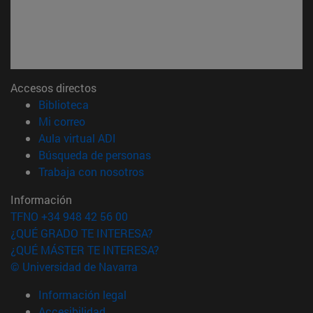
Accesos directos
(abre en nueva ventana)
Biblioteca
(abre en nueva ventana)
Mi correo
(abre en nueva ventana)
Aula virtual ADI
(abre en nueva ventana)
Búsqueda de personas
(abre en nueva ventana)
Trabaja con nosotros
Información
TFNO +34 948 42 56 00
¿QUÉ GRADO TE INTERESA?
¿QUÉ MÁSTER TE INTERESA?
© Universidad de Navarra
Información legal
Accesibilidad