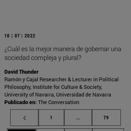
10 | 07 | 2022
¿Cuál es la mejor manera de gobernar una
sociedad compleja y plural?
David Thunder
Ramón y Cajal Researcher & Lecturer in Political
Philosophy, Institute for Culture & Society,
University of Navarra, Universidad de Navarra
Publicado en:
The Conversation
Página
Páginas intermedias Us
Página
1
...
79