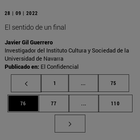
28 | 09 | 2022
El sentido de un final
Javier Gil Guerrero
Investigador del Instituto Cultura y Sociedad de la
Universidad de Navarra
Publicado en:
El Confidencial
Página
Páginas intermedias Us
Página
1
...
75
Página
Página
Páginas intermedias U
Página
76
77
...
110