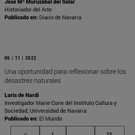
José Mª Muruzábal del Solar
Historiador del Arte
Publicado en:
Diario de Navarra
06 | 11 | 2022
Una oportunidad para reflexionar sobre los
desastres naturales
Loris de Nardi
Investigador Marie Curie del Instituto Cultura y
Sociedad, Universidad de Navarra
Publicado en:
El Mundo
Página
Páginas intermedias Us
Página
1
...
72