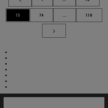
Página
Página
Páginas intermedias U
Página
73
74
...
110