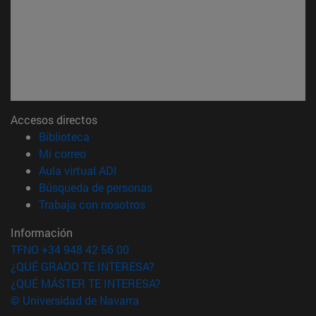
Accesos directos
(abre en nueva ventana)
Biblioteca
(abre en nueva ventana)
Mi correo
(abre en nueva ventana)
Aula virtual ADI
(abre en nueva ventana)
Búsqueda de personas
(abre en nueva ventana)
Trabaja con nosotros
Información
TFNO +34 948 42 56 00
¿QUÉ GRADO TE INTERESA?
¿QUÉ MÁSTER TE INTERESA?
© Universidad de Navarra