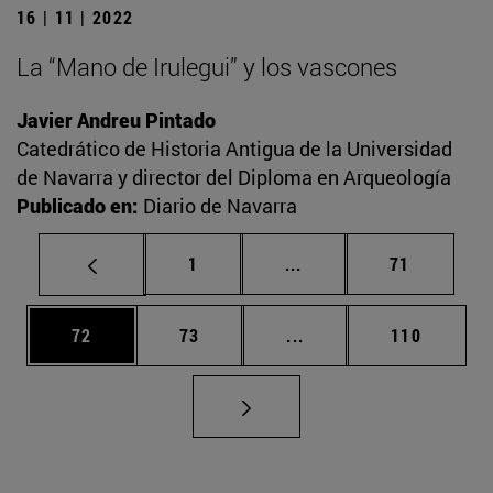
16 | 11 | 2022
La “Mano de Irulegui” y los vascones
Javier Andreu Pintado
Catedrático de Historia Antigua de la Universidad
de Navarra y director del Diploma en Arqueología
Publicado en:
Diario de Navarra
Página
Páginas intermedias Us
Página
1
...
71
Página
Página
Páginas intermedias U
Página
72
73
...
110