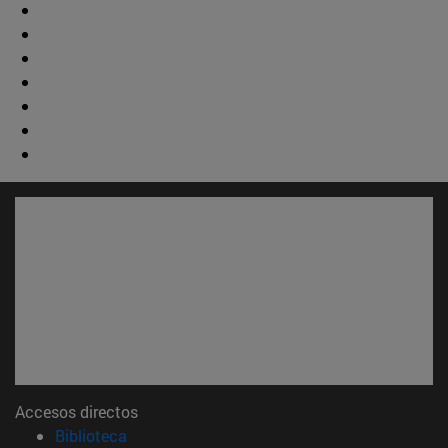
Accesos directos
(abre en nueva ventana)
Biblioteca