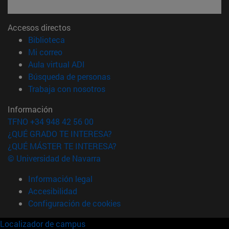
Accesos directos
(abre en nueva ventana)
Biblioteca
(abre en nueva ventana)
Mi correo
(abre en nueva ventana)
Aula virtual ADI
(abre en nueva ventana)
Búsqueda de personas
(abre en nueva ventana)
Trabaja con nosotros
Información
TFNO +34 948 42 56 00
¿QUÉ GRADO TE INTERESA?
¿QUÉ MÁSTER TE INTERESA?
© Universidad de Navarra
Información legal
Accesibilidad
Configuración de cookies
Localizador de campus