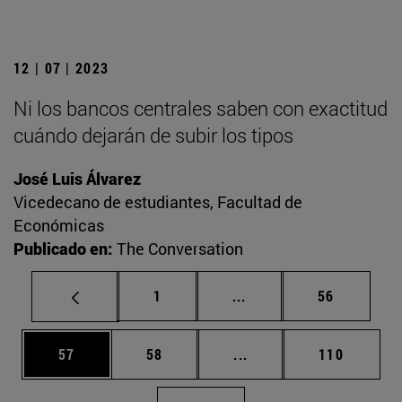
12 | 07 | 2023
Ni los bancos centrales saben con exactitud
cuándo dejarán de subir los tipos
José Luis Álvarez
Vicedecano de estudiantes, Facultad de
Económicas
Publicado en:
The Conversation
Página
Páginas intermedias Us
Página
1
...
56
Página
Página
Páginas intermedias U
Página
57
58
...
110