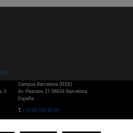
?
kies
Campus Barcelona (IESE)
, 3
Av. Pearson, 21 08034 Barcelona
España
T.
+34 93 253 42 00
Campus Sao Paulo (IESE)
5
Rua Martiniano de Carvalho, 573