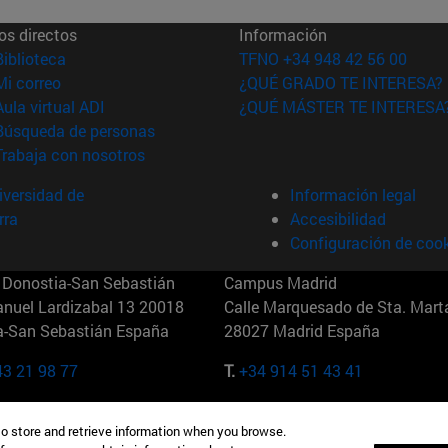
os directos
Información
(abre en nueva ventana)
Biblioteca
TFNO +34 948 42 56 00
(abre en nueva ventana)
Mi correo
¿QUÉ GRADO TE INTERESA?
(abre en nueva ventana)
Aula virtual ADI
¿QUÉ MÁSTER TE INTERESA
(abre en nueva ventana)
Búsqueda de personas
(abre en nueva ventana)
Trabaja con nosotros
versidad de
Información legal
rra
Accesibilidad
Configuración de coo
Donostia-San Sebastián
Campus Madrid
anuel Lardizabal 13 20018
Calle Marquesado de Sta. Marta
a-San Sebastián España
28027 Madrid España
43 21 98 77
T.
+34 914 51 43 41
Nueva York (IESE)
Campus Munich (IESE)
to store and retrieve information when you browse.
7th St 10019-2201 Nueva York
Maria-Theresia-Straße 15 8167