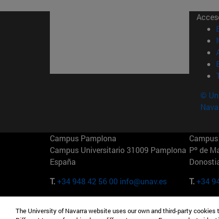
Acces
© Uni
Nava
Campus Pamplona
Campus 
Campus Universitario 31009 Pamplona
Pº de M
España
Donosti
T.
+34 948 42 56 00
info@unav.es
T.
+34 9
Campus Madrid (IESE)
Campus 
The University of Navarra website uses our own and third-party cookies 
Camino del Cerro Águila 3 28023
165 W 5