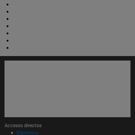
Accesos directos
(abre en nueva ventana)
Biblioteca