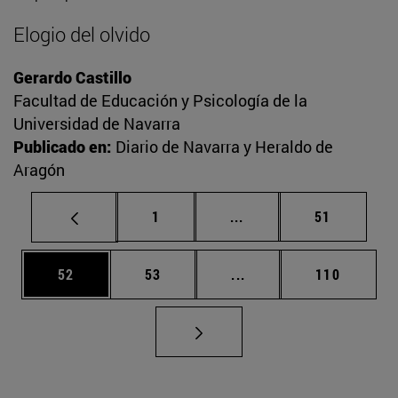
Elogio del olvido
Gerardo Castillo
Facultad de Educación y Psicología de la
Universidad de Navarra
Publicado en:
Diario de Navarra y Heraldo de
Aragón
Página
Páginas intermedias Us
Página
1
...
51
Página
Página
Páginas intermedias U
Página
52
53
...
110