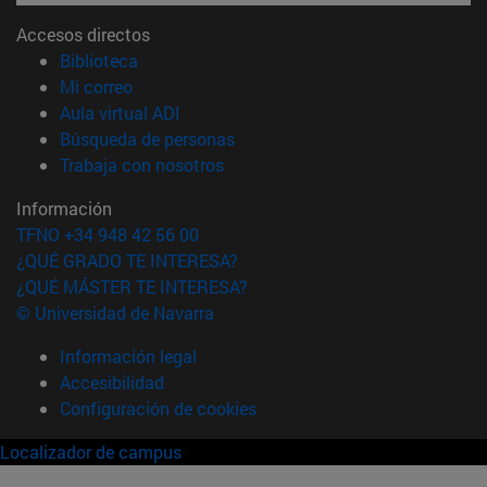
Accesos directos
(abre en nueva ventana)
Biblioteca
(abre en nueva ventana)
Mi correo
(abre en nueva ventana)
Aula virtual ADI
(abre en nueva ventana)
Búsqueda de personas
(abre en nueva ventana)
Trabaja con nosotros
Información
TFNO +34 948 42 56 00
¿QUÉ GRADO TE INTERESA?
¿QUÉ MÁSTER TE INTERESA?
© Universidad de Navarra
Información legal
Accesibilidad
Configuración de cookies
Localizador de campus