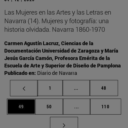
Las Mujeres en las Artes y las Letras en
Navarra (14). Mujeres y fotografía: una
historia olvidada. Navarra 1860-1970
Carmen Agustín Lacruz, Ciencias de la
Documentación Universidad de Zaragoza y María
Jesús García Camón, Profesora Emérita de la
Escuela de Arte y Superior de Diseño de Pamplona
Publicado en:
Diario de Navarra
Página
Páginas intermedias Us
Página
1
...
48
Página
Página
Páginas intermedias U
Página
49
50
...
110