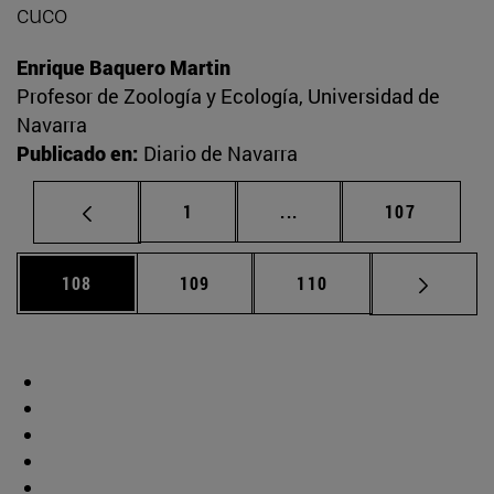
cuco
Enrique Baquero Martin
Profesor de Zoología y Ecología, Universidad de
Navarra
Publicado en:
Diario de Navarra
Página
Páginas intermedias Us
Página
1
...
107
Página
Página
Página
108
109
110