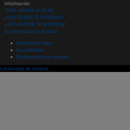
Información
TFNO +34 948 42 56 00
¿QUÉ GRADO TE INTERESA?
¿QUÉ MÁSTER TE INTERESA?
© Universidad de Navarra
Información legal
Accesibilidad
Configuración de cookies
Localizador de campus