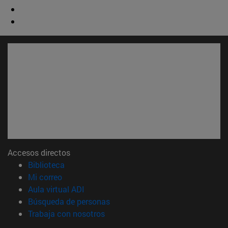
Accesos directos
(abre en nueva ventana)
Biblioteca
(abre en nueva ventana)
Mi correo
(abre en nueva ventana)
Aula virtual ADI
(abre en nueva ventana)
Búsqueda de personas
(abre en nueva ventana)
Trabaja con nosotros