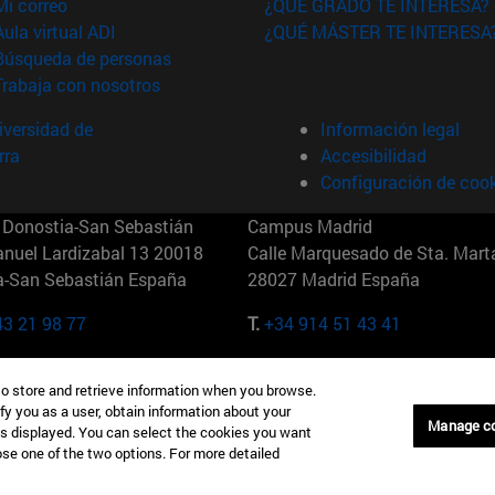
(abre en nueva ventana)
Mi correo
¿QUÉ GRADO TE INTERESA?
(abre en nueva ventana)
Aula virtual ADI
¿QUÉ MÁSTER TE INTERESA
(abre en nueva ventana)
Búsqueda de personas
(abre en nueva ventana)
Trabaja con nosotros
versidad de
Información legal
rra
Accesibilidad
Configuración de coo
Donostia-San Sebastián
Campus Madrid
anuel Lardizabal 13 20018
Calle Marquesado de Sta. Marta
a-San Sebastián España
28027 Madrid España
43 21 98 77
T.
+34 914 51 43 41
Nueva York (IESE)
Campus Munich (IESE)
to store and retrieve information when you browse.
7th St 10019-2201 Nueva York
Maria-Theresia-Straße 15 8167
fy you as a user, obtain information about your
Múnich Alemania
Manage c
is displayed. You can select the cookies you want
oose one of the two options. For more detailed
6 346 8850
T.
+49 89 24209790