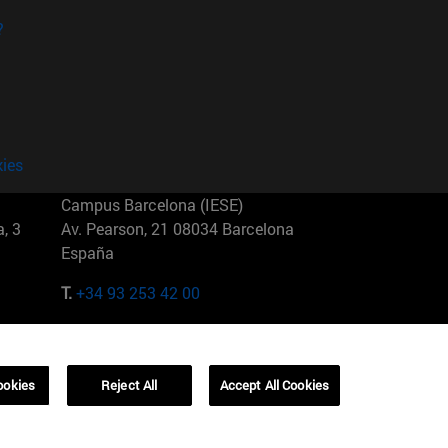
?
kies
Campus Barcelona (IESE)
, 3
Av. Pearson, 21 08034 Barcelona
España
T.
+34 93 253 42 00
Campus Sao Paulo (IESE)
5
Rua Martiniano de Carvalho, 573
01321001 Bela Vista Brasil
ookies
Reject All
Accept All Cookies
T.
+55 11 3177-8300