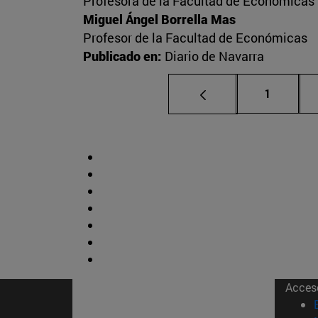
Profesora de la Facultad de Económicas
Miguel Ángel Borrella Mas
Profesor de la Facultad de Económicas
Publicado en:
Diario de Navarra
Página
1
Acces