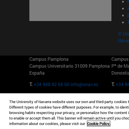
© Uni
Nava
Campus Pamplona
Campus 
Campus Universitario 31009 Pamplona
Pº de M
España
Donosti
T.
+34 948 42 56 00
info@unav.es
T.
+34 9
Campus Madrid (IESE)
Campus 
The University of Navarra website uses our own and third-party cookies 
Camino del Cerro Águila 3 28023
165 W 5
Different types of cookies have different purposes. For example, to identi
Madrid España
EE.UU
browsing habits respecting your privacy, or personalize how the content 
to enable or accept them all. This banner will remain active until you ch
T.
+34 912 11 30 00
T.
+1 64
information about our cookies, please visit our
Cookie Policy.