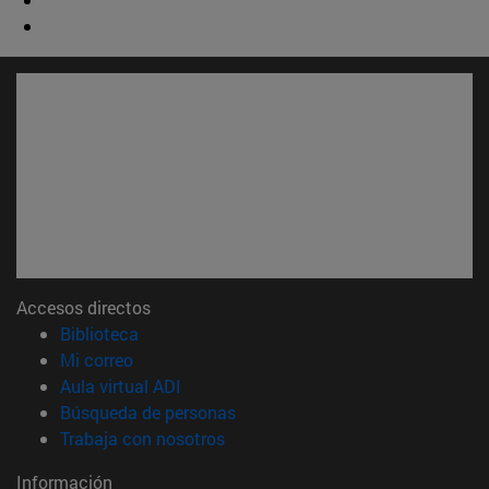
Accesos directos
(abre en nueva ventana)
Biblioteca
(abre en nueva ventana)
Mi correo
(abre en nueva ventana)
Aula virtual ADI
(abre en nueva ventana)
Búsqueda de personas
(abre en nueva ventana)
Trabaja con nosotros
Información