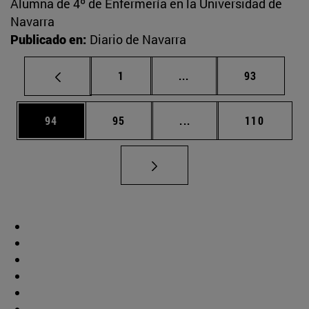
Alumna de 4º de Enfermería en la Universidad de
Navarra
Publicado en:
Diario de Navarra
Página
Páginas intermedias Us
Página
1
...
93
Página
Página
Páginas intermedias U
Página
94
95
...
110