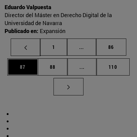
Eduardo Valpuesta
Director del Máster en Derecho Digital de la
Universidad de Navarra
Publicado en:
Expansión
Página
Páginas intermedias Us
Página
1
...
86
Página
Página
Páginas intermedias U
Página
87
88
...
110