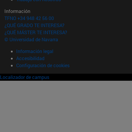
Información
TFNO +34 948 42 56 00
¿QUÉ GRADO TE INTERESA?
¿QUÉ MÁSTER TE INTERESA?
© Universidad de Navarra
Información legal
Accesibilidad
Configuración de cookies
Localizador de campus