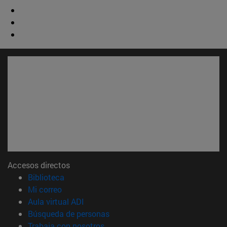
Accesos directos
(abre en nueva ventana)
Biblioteca
(abre en nueva ventana)
Mi correo
(abre en nueva ventana)
Aula virtual ADI
(abre en nueva ventana)
Búsqueda de personas
(abre en nueva ventana)
Trabaja con nosotros