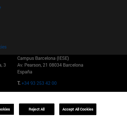
?
kies
Campus Barcelona (IESE)
, 3
Av. Pearson, 21 08034 Barcelona
España
T.
+34 93 253 42 00
Campus Sao Paulo (IESE)
5
Rua Martiniano de Carvalho, 573
01321001 Bela Vista Brasil
ookies
Reject All
Accept All Cookies
T.
+55 11 3177-8300