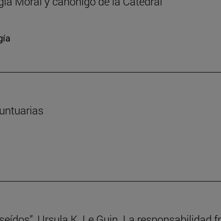
ía Moral y canónigo de la Catedral
gía
suntuarias
oseídos”, Ursula K. Le Guin. La responsabilidad f