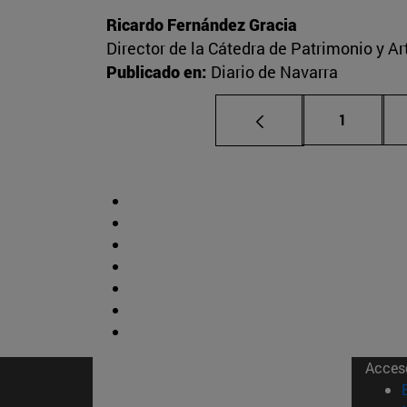
Ricardo Fernández Gracia
Director de la Cátedra de Patrimonio y A
Publicado en:
Diario de Navarra
Página
1
Acces