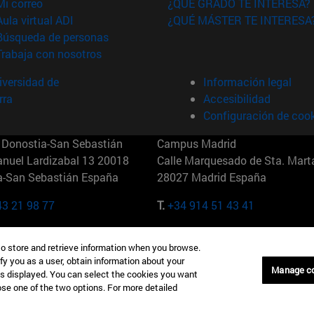
(abre en nueva ventana)
Mi correo
¿QUÉ GRADO TE INTERESA?
(abre en nueva ventana)
Aula virtual ADI
¿QUÉ MÁSTER TE INTERESA
(abre en nueva ventana)
Búsqueda de personas
(abre en nueva ventana)
Trabaja con nosotros
versidad de
Información legal
rra
Accesibilidad
Configuración de coo
Donostia-San Sebastián
Campus Madrid
anuel Lardizabal 13 20018
Calle Marquesado de Sta. Marta
a-San Sebastián España
28027 Madrid España
43 21 98 77
T.
+34 914 51 43 41
Nueva York (IESE)
Campus Munich (IESE)
to store and retrieve information when you browse.
7th St 10019-2201 Nueva York
Maria-Theresia-Straße 15 8167
fy you as a user, obtain information about your
Múnich Alemania
Manage c
is displayed. You can select the cookies you want
oose one of the two options. For more detailed
6 346 8850
T.
+49 89 24209790