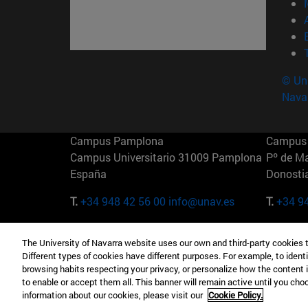
© Uni
Nava
Campus Pamplona
Campus 
Campus Universitario 31009 Pamplona
Pº de M
España
Donosti
T.
+34 948 42 56 00
info@unav.es
T.
+34 9
Campus Madrid (IESE)
Campus 
The University of Navarra website uses our own and third-party cookies 
Camino del Cerro Águila 3 28023
165 W 5
Different types of cookies have different purposes. For example, to identi
Madrid España
EE.UU
browsing habits respecting your privacy, or personalize how the content 
to enable or accept them all. This banner will remain active until you ch
T.
+34 912 11 30 00
T.
+1 64
information about our cookies, please visit our
Cookie Policy.