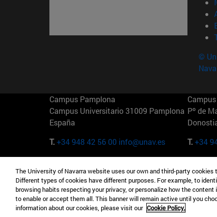
© Uni
Nava
Campus Pamplona
Campus 
Campus Universitario 31009 Pamplona
Pº de M
España
Donosti
T.
+34 948 42 56 00
info@unav.es
T.
+34 9
Campus Madrid (IESE)
Campus 
The University of Navarra website uses our own and third-party cookies 
Camino del Cerro Águila 3 28023
165 W 5
Different types of cookies have different purposes. For example, to identi
Madrid España
EE.UU
browsing habits respecting your privacy, or personalize how the content 
to enable or accept them all. This banner will remain active until you ch
T.
+34 912 11 30 00
T.
+1 64
information about our cookies, please visit our
Cookie Policy.