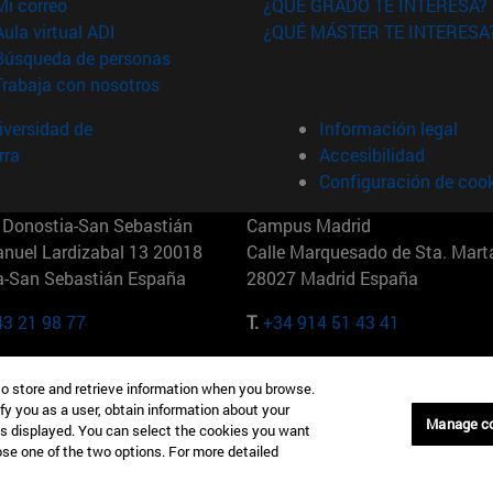
(abre en nueva ventana)
Mi correo
¿QUÉ GRADO TE INTERESA?
(abre en nueva ventana)
Aula virtual ADI
¿QUÉ MÁSTER TE INTERESA
(abre en nueva ventana)
Búsqueda de personas
(abre en nueva ventana)
Trabaja con nosotros
versidad de
Información legal
rra
Accesibilidad
Configuración de coo
Donostia-San Sebastián
Campus Madrid
anuel Lardizabal 13 20018
Calle Marquesado de Sta. Marta
a-San Sebastián España
28027 Madrid España
43 21 98 77
T.
+34 914 51 43 41
Nueva York (IESE)
Campus Munich (IESE)
to store and retrieve information when you browse.
7th St 10019-2201 Nueva York
Maria-Theresia-Straße 15 8167
fy you as a user, obtain information about your
Múnich Alemania
Manage c
is displayed. You can select the cookies you want
oose one of the two options. For more detailed
6 346 8850
T.
+49 89 24209790