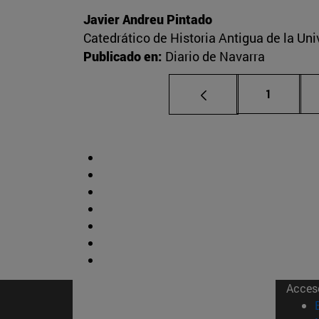
Javier Andreu Pintado
Catedrático de Historia Antigua de la Un
Publicado en:
Diario de Navarra
Página
1
Acces