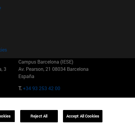
?
kies
Campus Barcelona (IESE)
, 3
Av. Pearson, 21 08034 Barcelona
España
T.
+34 93 253 42 00
Campus Sao Paulo (IESE)
5
Rua Martiniano de Carvalho, 573
01321001 Bela Vista Brasil
ookies
Reject All
Accept All Cookies
T.
+55 11 3177-8300