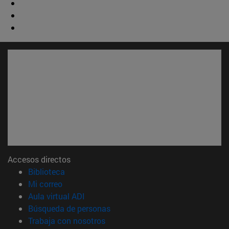
Accesos directos
(abre en nueva ventana)
Biblioteca
(abre en nueva ventana)
Mi correo
(abre en nueva ventana)
Aula virtual ADI
(abre en nueva ventana)
Búsqueda de personas
(abre en nueva ventana)
Trabaja con nosotros