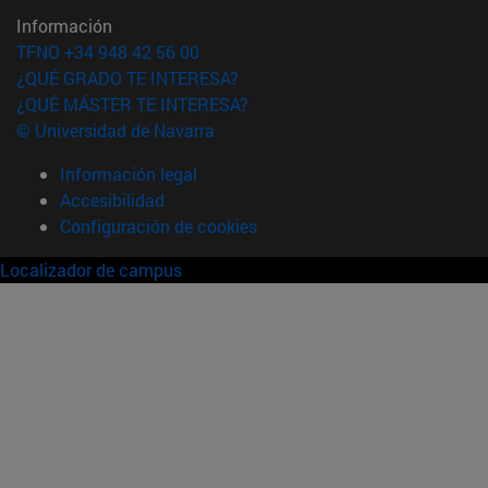
Información
TFNO +34 948 42 56 00
¿QUÉ GRADO TE INTERESA?
¿QUÉ MÁSTER TE INTERESA?
© Universidad de Navarra
Información legal
Accesibilidad
Configuración de cookies
Localizador de campus