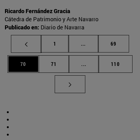
Ricardo Fernández Gracia
Cátedra de Patrimonio y Arte Navarro
Publicado en:
Diario de Navarra
Página
Páginas intermedias Us
Página
1
...
69
Página
Página
Páginas intermedias U
Página
70
71
...
110