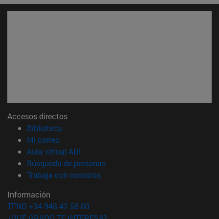
Accesos directos
(abre en nueva ventana)
Biblioteca
(abre en nueva ventana)
Mi correo
(abre en nueva ventana)
Aula virtual ADI
(abre en nueva ventana)
Búsqueda de personas
(abre en nueva ventana)
Trabaja con nosotros
Información
TFNO +34 948 42 56 00
¿QUÉ GRADO TE INTERESA?