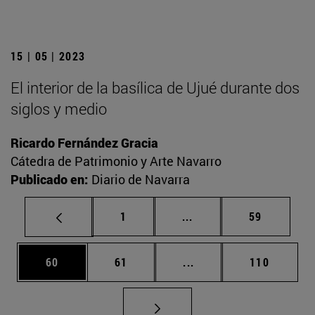
15 | 05 | 2023
El interior de la basílica de Ujué durante dos
siglos y medio
Ricardo Fernández Gracia
Cátedra de Patrimonio y Arte Navarro
Publicado en:
Diario de Navarra
Página
Páginas intermedias Us
Página
1
...
59
Página
Página
Páginas intermedias U
Página
60
61
...
110