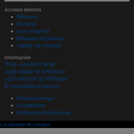
Accesos directos
(abre en nueva ventana)
Biblioteca
(abre en nueva ventana)
Mi correo
(abre en nueva ventana)
Aula virtual ADI
(abre en nueva ventana)
Búsqueda de personas
(abre en nueva ventana)
Trabaja con nosotros
Información
TFNO +34 948 42 56 00
¿QUÉ GRADO TE INTERESA?
¿QUÉ MÁSTER TE INTERESA?
© Universidad de Navarra
Información legal
Accesibilidad
Configuración de cookies
Localizador de campus