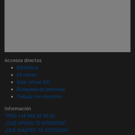
Accesos directos
(abre en nueva ventana)
Biblioteca
(abre en nueva ventana)
Mi correo
(abre en nueva ventana)
Aula virtual ADI
(abre en nueva ventana)
Búsqueda de personas
(abre en nueva ventana)
Trabaja con nosotros
Información
TFNO +34 948 42 56 00
¿QUÉ GRADO TE INTERESA?
¿QUÉ MÁSTER TE INTERESA?