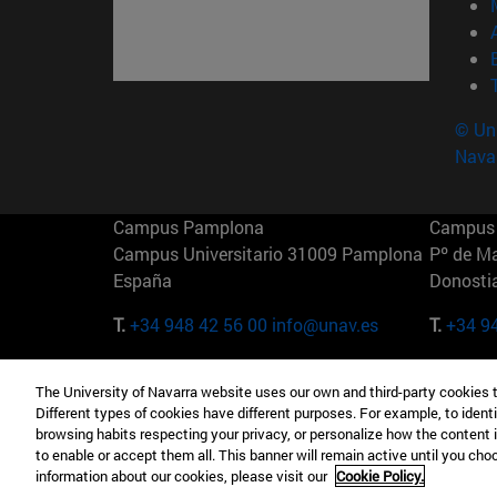
© Uni
Nava
Campus Pamplona
Campus 
Campus Universitario 31009 Pamplona
Pº de M
España
Donosti
T.
+34 948 42 56 00
info@unav.es
T.
+34 9
Campus Madrid (IESE)
Campus 
The University of Navarra website uses our own and third-party cookies 
Camino del Cerro Águila 3 28023
165 W 5
Different types of cookies have different purposes. For example, to identi
Madrid España
EE.UU
browsing habits respecting your privacy, or personalize how the content 
to enable or accept them all. This banner will remain active until you ch
T.
+34 912 11 30 00
T.
+1 64
information about our cookies, please visit our
Cookie Policy.