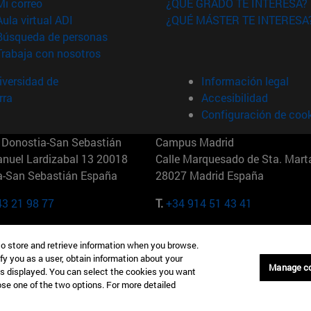
(abre en nueva ventana)
Mi correo
¿QUÉ GRADO TE INTERESA?
(abre en nueva ventana)
Aula virtual ADI
¿QUÉ MÁSTER TE INTERESA
(abre en nueva ventana)
Búsqueda de personas
(abre en nueva ventana)
Trabaja con nosotros
versidad de
Información legal
rra
Accesibilidad
Configuración de coo
Donostia-San Sebastián
Campus Madrid
anuel Lardizabal 13 20018
Calle Marquesado de Sta. Marta
a-San Sebastián España
28027 Madrid España
43 21 98 77
T.
+34 914 51 43 41
Nueva York (IESE)
Campus Munich (IESE)
to store and retrieve information when you browse.
7th St 10019-2201 Nueva York
Maria-Theresia-Straße 15 8167
fy you as a user, obtain information about your
Múnich Alemania
Manage c
is displayed. You can select the cookies you want
oose one of the two options. For more detailed
6 346 8850
T.
+49 89 24209790