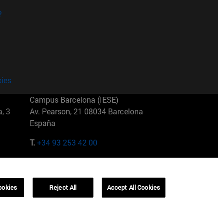
?
kies
Campus Barcelona (IESE)
, 3
Av. Pearson, 21 08034 Barcelona
España
T.
+34 93 253 42 00
Campus Sao Paulo (IESE)
5
Rua Martiniano de Carvalho, 573
01321001 Bela Vista Brasil
ookies
Reject All
Accept All Cookies
T.
+55 11 3177-8300