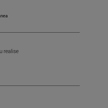
ánea
 realise