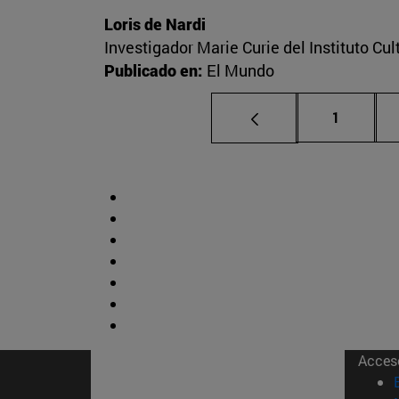
Loris de Nardi
Investigador Marie Curie del Instituto Cu
Publicado en:
El Mundo
Página
1
Acces