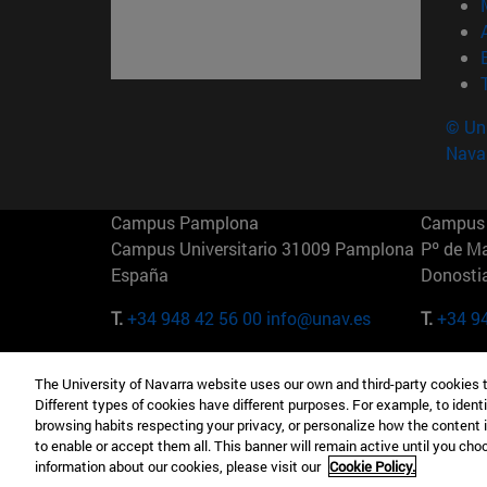
© Uni
Nava
Campus Pamplona
Campus 
Campus Universitario 31009 Pamplona
Pº de M
España
Donosti
T.
+34 948 42 56 00
info@unav.es
T.
+34 9
Campus Madrid (IESE)
Campus 
The University of Navarra website uses our own and third-party cookies 
Camino del Cerro Águila 3 28023
165 W 5
Different types of cookies have different purposes. For example, to identi
Madrid España
EE.UU
browsing habits respecting your privacy, or personalize how the content 
to enable or accept them all. This banner will remain active until you ch
T.
+34 912 11 30 00
T.
+1 64
information about our cookies, please visit our
Cookie Policy.