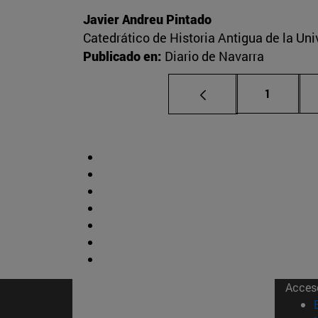
Javier Andreu Pintado
Catedrático de Historia Antigua de la Un
Publicado en:
Diario de Navarra
Página
1
Acces