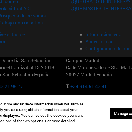
(abre en nueva ventana)
Mi correo
¿QUÉ GRADO TE INTERESA?
(abre en nueva ventana)
Aula virtual ADI
¿QUÉ MÁSTER TE INTERESA
(abre en nueva ventana)
Búsqueda de personas
(abre en nueva ventana)
Trabaja con nosotros
versidad de
Información legal
rra
Accesibilidad
Configuración de coo
Donostia-San Sebastián
Campus Madrid
anuel Lardizabal 13 20018
Calle Marquesado de Sta. Marta
a-San Sebastián España
28027 Madrid España
43 21 98 77
T.
+34 914 51 43 41
Nueva York (IESE)
Campus Munich (IESE)
to store and retrieve information when you browse.
7th St 10019-2201 Nueva York
Maria-Theresia-Straße 15 8167
fy you as a user, obtain information about your
Múnich Alemania
Manage c
is displayed. You can select the cookies you want
oose one of the two options. For more detailed
6 346 8850
T.
+49 89 24209790