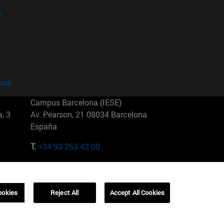
?
kies
Campus Barcelona (IESE)
, 3
Av. Pearson, 21 08034 Barcelona
España
T.
+34 93 253 42 00
Campus Sao Paulo (IESE)
5
Rua Martiniano de Carvalho, 573
01321001 Bela Vista Brasil
ookies
Reject All
Accept All Cookies
T.
+55 11 3177-8300