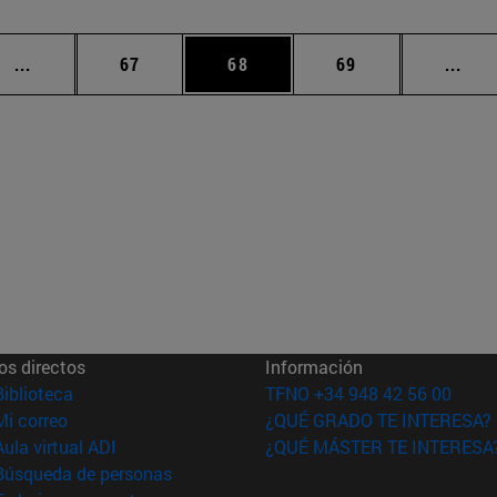
Páginas intermedias Use TAB para desplazarse.
Página
Página
Página
Pági
...
67
68
69
...
os directos
Información
(abre en nueva ventana)
Biblioteca
TFNO +34 948 42 56 00
(abre en nueva ventana)
Mi correo
¿QUÉ GRADO TE INTERESA?
(abre en nueva ventana)
Aula virtual ADI
¿QUÉ MÁSTER TE INTERESA
(abre en nueva ventana)
Búsqueda de personas