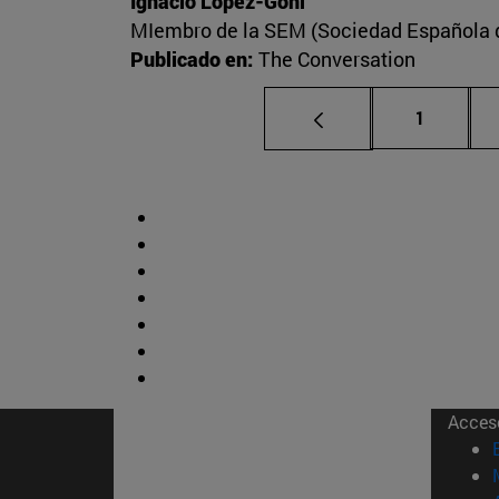
Ignacio López-Goñi
MIembro de la SEM (Sociedad Española de
Publicado en:
The Conversation
Página
1
Acces