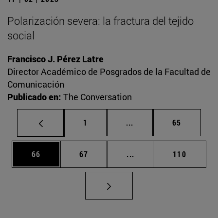
Polarización severa: la fractura del tejido
social
Francisco J. Pérez Latre
Director Académico de Posgrados de la Facultad de
Comunicación
Publicado en:
The Conversation
Página
Páginas intermedias Us
Página
1
...
65
Página
Página
Páginas intermedias U
Página
66
67
...
110