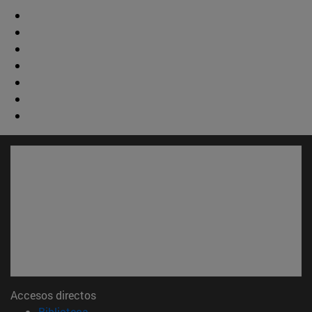
Accesos directos
(abre en nueva ventana)
Biblioteca