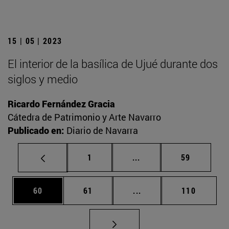
15 | 05 | 2023
El interior de la basílica de Ujué durante dos
siglos y medio
Ricardo Fernández Gracia
Cátedra de Patrimonio y Arte Navarro
Publicado en:
Diario de Navarra
Página
Páginas intermedias Us
Página
1
...
59
Página
Página
Páginas intermedias U
Página
60
61
...
110