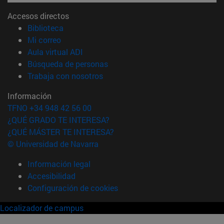
Accesos directos
(abre en nueva ventana)
Biblioteca
(abre en nueva ventana)
Mi correo
(abre en nueva ventana)
Aula virtual ADI
(abre en nueva ventana)
Búsqueda de personas
(abre en nueva ventana)
Trabaja con nosotros
Información
TFNO +34 948 42 56 00
¿QUÉ GRADO TE INTERESA?
¿QUÉ MÁSTER TE INTERESA?
© Universidad de Navarra
Información legal
Accesibilidad
Configuración de cookies
Localizador de campus