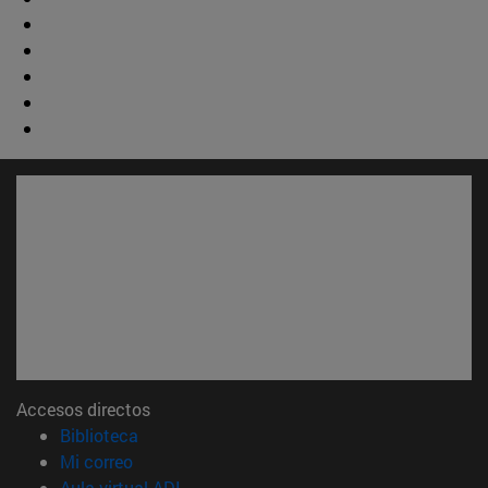
Accesos directos
(abre en nueva ventana)
Biblioteca
(abre en nueva ventana)
Mi correo
(abre en nueva ventana)
Aula virtual ADI