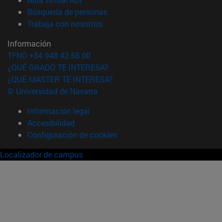
(abre en nueva ventana)
Búsqueda de personas
(abre en nueva ventana)
Trabaja con nosotros
Información
TFNO +34 948 42 56 00
¿QUÉ GRADO TE INTERESA?
¿QUÉ MÁSTER TE INTERESA?
© Universidad de Navarra
Información legal
Accesibilidad
Configuración de cookies
Localizador de campus