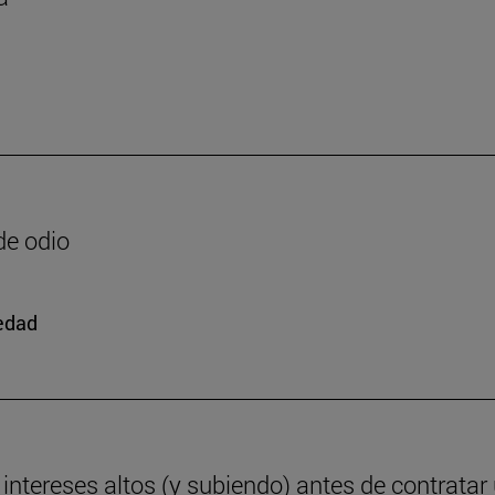
de odio
iedad
ntereses altos (y subiendo) antes de contratar