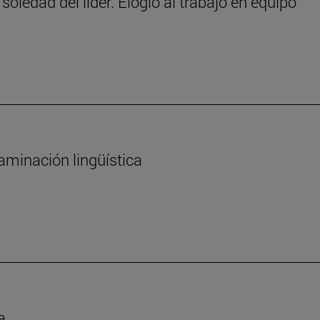
 soledad del líder. Elogio al trabajo en equipo
aminación lingüística
a