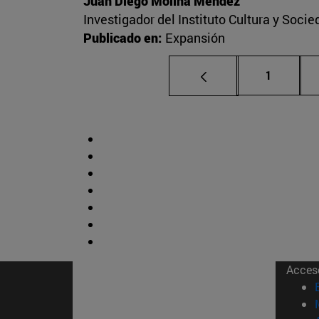
Juan Diego Molina Méndez
Investigador del Instituto Cultura y Soci
Publicado en:
Expansión
Página
1
Acces