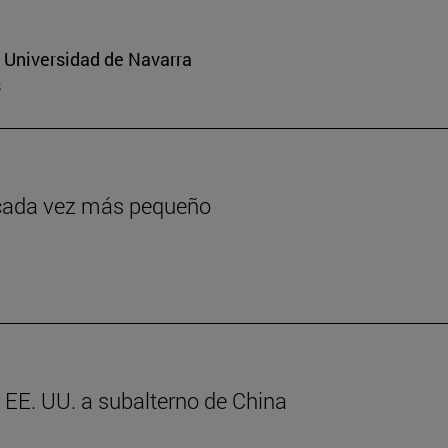
a Universidad de Navarra
s
o cada vez más pequeño
e EE. UU. a subalterno de China