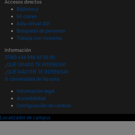
Accesos directos
(abre en nueva ventana)
Biblioteca
(abre en nueva ventana)
Mi correo
(abre en nueva ventana)
Aula virtual ADI
(abre en nueva ventana)
Búsqueda de personas
(abre en nueva ventana)
Trabaja con nosotros
Información
TFNO +34 948 42 56 00
¿QUÉ GRADO TE INTERESA?
¿QUÉ MÁSTER TE INTERESA?
© Universidad de Navarra
Información legal
Accesibilidad
Configuración de cookies
Localizador de campus