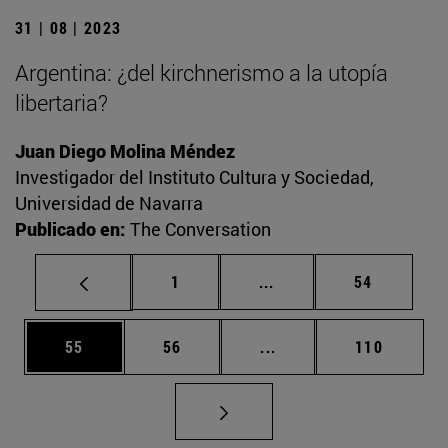
31 | 08 | 2023
Argentina: ¿del kirchnerismo a la utopía
libertaria?
Juan Diego Molina Méndez
Investigador del Instituto Cultura y Sociedad,
Universidad de Navarra
Publicado en:
The Conversation
Página
Páginas intermedias Us
Página
1
...
54
Página
Página
Páginas intermedias U
Página
55
56
...
110