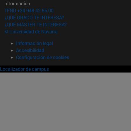
Información
TFNO +34 948 42 56 00
¿QUÉ GRADO TE INTERESA?
¿QUÉ MÁSTER TE INTERESA?
© Universidad de Navarra
Información legal
Accesibilidad
Configuración de cookies
Localizador de campus