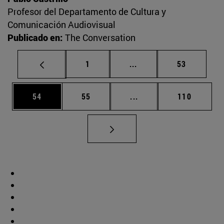
Profesor del Departamento de Cultura y
Comunicación Audiovisual
Publicado en:
The Conversation
Página
Páginas intermedias Us
Página
1
...
53
Página
Página
Páginas intermedias U
Página
54
55
...
110