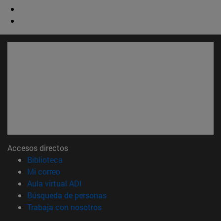
Accesos directos
(abre en nueva ventana)
Biblioteca
(abre en nueva ventana)
Mi correo
(abre en nueva ventana)
Aula virtual ADI
(abre en nueva ventana)
Búsqueda de personas
(abre en nueva ventana)
Trabaja con nosotros